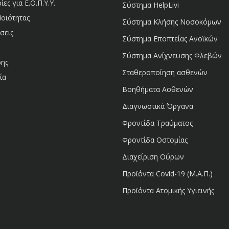
ς για Ε.Ο.Π.Υ.Υ.
Σύστημα HelpLivi
Ποιότητας
Σύστημα Κλήσης Νοσοκόμων
σεις
Σύστημα Εποπτείας Ανοϊκών
Σύστημα Ανίχνευσης Φλεβών
σης
Σταθεροποίηση ασθενών
ία
Βοηθήματα Ασθενών
Διαγνωστικά Όργανα
Φροντίδα Τραύματος
Φροντίδα Οστομίας
Διαχείριση Ούρων
Προϊόντα Covid-19 (Μ.Α.Π.)
Προϊόντα Ατομικής Υγιεινής