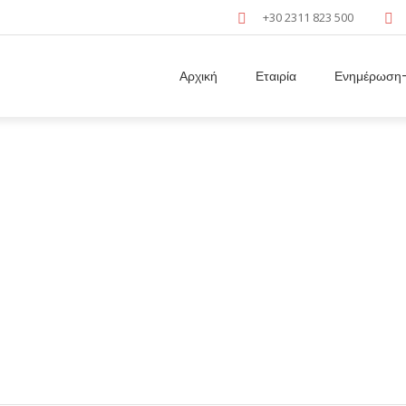
+30 2311 823 500
Αρχική
Εταιρία
Ενημέρωση-
Archive
Home
/