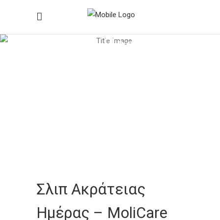
Ιατρικά Προϊόντα
Home
/
Ιατρικά Προϊόντα
/
Σλιπ Ακράτειας για
Αυτοεξυπηρετούμενους
/
Σλιπ Ακράτειας Ημέρας – MoliCare
Mobile
Σλιπ Ακράτειας
Ημέρας – MoliCare