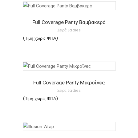
προϊόντος
επιλογές
Αυτό
μπορούν
το
να
Full Coverage Panty Βαμβακερό
προϊόν
επιλεγούν
Σειρά Ladies
έχει
στη
(Τιμή χωρίς ΦΠΑ)
πολλαπλές
σελίδα
παραλλαγές.
του
Οι
προϊόντος
επιλογές
Αυτό
μπορούν
το
να
Full Coverage Panty Μικροΐνες
προϊόν
επιλεγούν
Σειρά Ladies
έχει
στη
(Τιμή χωρίς ΦΠΑ)
πολλαπλές
σελίδα
παραλλαγές.
του
Οι
προϊόντος
επιλογές
Αυτό
μπορούν