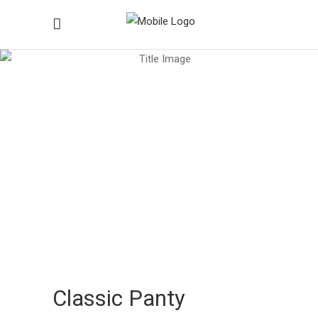
Ιατρικά Προϊόντα
Home
/
Ιατρικά Προϊόντα
/
Σειρά Ladies
/
Classic Panty Βαμβακερό
Classic Panty