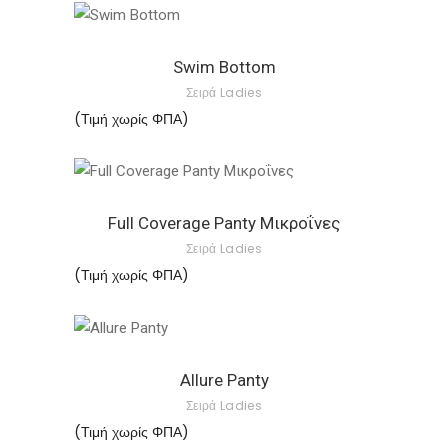
Αυτό
το
Swim Bottom
προϊόν
Σειρά Ladies
έχει
(Τιμή χωρίς ΦΠΑ)
πολλαπλές
παραλλαγές.
Οι
Αυτό
επιλογές
το
Full Coverage Panty Μικροΐνες
μπορούν
προϊόν
Σειρά Ladies
να
έχει
(Τιμή χωρίς ΦΠΑ)
επιλεγούν
πολλαπλές
στη
παραλλαγές.
σελίδα
Οι
Αυτό
του
επιλογές
το
Allure Panty
προϊόντος
μπορούν
προϊόν
Σειρά Ladies
να
έχει
(Τιμή χωρίς ΦΠΑ)
επιλεγούν
πολλαπλές