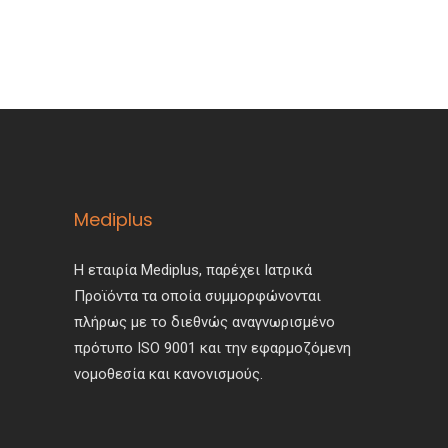
στη
παραλλαγές.
σελίδα
Οι
του
επιλογές
προϊόντος
μπορούν
να
επιλεγούν
στη
σελίδα
Mediplus
του
προϊόντος
Η εταιρία Mediplus, παρέχει Ιατρικά
Προϊόντα τα οποία συμμορφώνονται
πλήρως με το διεθνώς αναγνωρισμένο
πρότυπο ISO 9001 και την εφαρμοζόμενη
νομοθεσία και κανονισμούς.