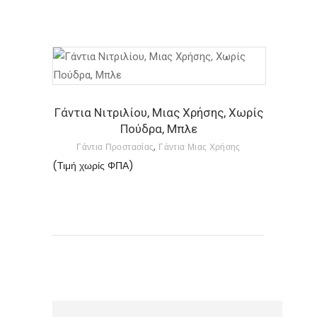
Οι
επιλογές
μπορούν
να
Αυτό
επιλεγούν
το
στη
προϊόν
Γάντια Νιτριλίου, Μιας Χρήσης, Χωρίς
σελίδα
Πούδρα, Μπλε
έχει
του
,
Γάντια Προστασίας
Γάντια Μιας Χρήσης
πολλαπλές
προϊόντος
(Τιμή χωρίς ΦΠΑ)
παραλλαγές.
Οι
επιλογές
μπορούν
να
επιλεγούν
στη
σελίδα
του