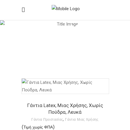
Γάντια Μιας
Χρήσης
Home
/
Γάντια Μιας Χρήσης
Αυτό
το
προϊόν
Γάντια Latex, Μιας Χρήσης, Χωρίς
Πούδρα, Λευκά
έχει
,
Γάντια Προστασίας
Γάντια Μιας Χρήσης
πολλαπλές
(Τιμή χωρίς ΦΠΑ)
παραλλαγές.