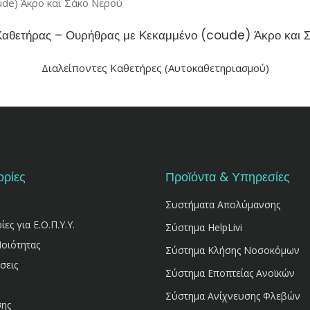
Καθετήρας – Ουρήθρας με Κεκαμμένο (coude) Άκρο και 
Διαλείποντες Καθετήρες (Αυτοκαθετηριασμού)
ρίες
Προϊόντα & Υπηρεσίες
Συστήματα Απολύμανσης
ς για Ε.Ο.Π.Υ.Υ.
Σύστημα HelpLivi
Ποιότητας
Σύστημα Κλήσης Νοσοκόμων
σεις
Σύστημα Εποπτείας Ανοϊκών
Σύστημα Ανίχνευσης Φλεβών
σης