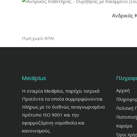
σελίδα
Αυτό
του
Ανδρικός 
το
προϊόντος
προϊόν
έχει
(Τιμή χωρίς ΦΠΑ)
πολλαπλές
παραλλαγές.
Οι
επιλογές
μπορούν
Mediplus
Πληροφο
να
επιλεγούν
Αρχική
Η εταιρία Mediplus, παρέχει Ιατρικά
στη
Προϊόντα τα οποία συμμορφώνονται
Πληροφορίε
σελίδα
πλήρως με το διεθνώς αναγνωρισμένο
Πολιτική 
του
πρότυπο ISO 9001 και την
Πιστοποιή
προϊόντος
εφαρμοζόμενη νομοθεσία και
Καριέρα
κανονισμούς.
Όροι Χρή