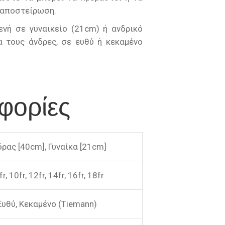
η αποστείρωση.
νή σε γυναικείο (21cm) ή ανδρικό
α τους άνδρες, σε ευθύ ή κεκαμένο
φορίες
ρας [40cm], Γυναίκα [21cm]
r, 10fr, 12fr, 14fr, 16fr, 18fr
Ευθύ, Κεκαμένο (Tiemann)