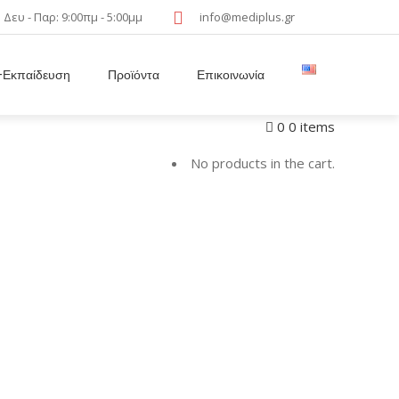
Δευ - Παρ: 9:00πμ - 5:00μμ
info@mediplus.gr
Εκπαίδευση
Προϊόντα
Επικοινωνία
0
0 items
No products in the cart.
Σάκο Νερού για Διαλείποντα Καθετηριασμό