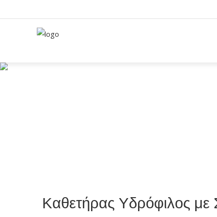
Home
/
Ιατρικά Προϊόντα
/
Διαλείποντε
Καθετήρας Υδρόφιλος με 