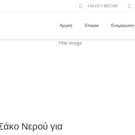
+30 2311 823 500
Αρχική
Εταιρία
Ενημέρωση-
Ιατρικά Προϊόντα
ς Καθετήρες (Αυτοκαθετηριασμού)
/
Καθετήρας Υδρόφιλος με 
Σάκο Νερού για