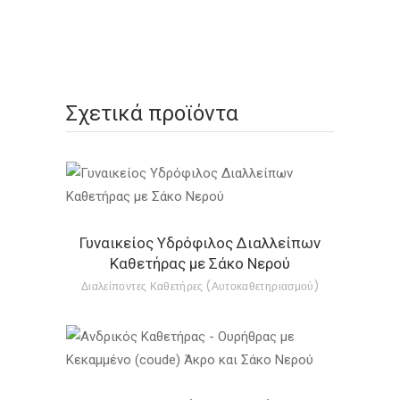
Σχετικά προϊόντα
Γυναικείος Υδρόφιλος Διαλλείπων
Καθετήρας με Σάκο Νερού
Διαλείποντες Καθετήρες (Αυτοκαθετηριασμού)
Αυτό
το