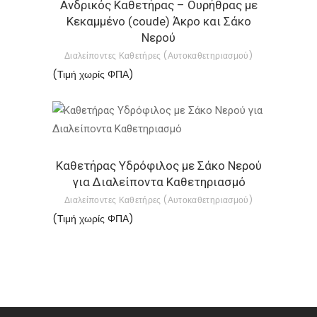
Ανδρικός Καθετήρας – Ουρήθρας με
προϊόν
Κεκαμμένο (coude) Άκρο και Σάκο
έχει
Νερού
πολλαπλές
Διαλείποντες Καθετήρες (Αυτοκαθετηριασμού)
παραλλαγές.
(Τιμή χωρίς ΦΠΑ)
Οι
επιλογές
μπορούν
Αυτό
να
το
επιλεγούν
Καθετήρας Υδρόφιλος με Σάκο Νερού
προϊόν
στη
για Διαλείποντα Καθετηριασμό
έχει
σελίδα
Διαλείποντες Καθετήρες (Αυτοκαθετηριασμού)
πολλαπλές
του
(Τιμή χωρίς ΦΠΑ)
παραλλαγές.
προϊόντος
Οι
επιλογές
μπορούν
να
επιλεγούν