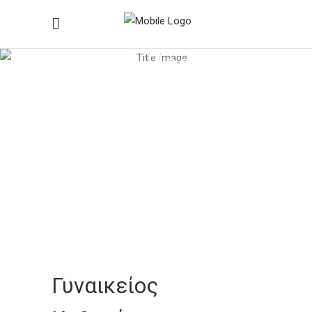
Ιατρικά Προϊόντα
Home
/
Ιατρικά Προϊόντα
/
Διαλείποντες Καθετήρες
(Αυτοκαθετηριασμού)
/
Γυναικείος Καθετήρας ουρήθρας με
σάκο νερού
Γυναικείος