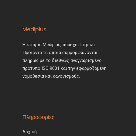
στη
σελίδα
του
Mediplus
προϊόντος
Η εταιρία Mediplus, παρέχει Ιατρικά
Προϊόντα τα οποία συμμορφώνονται
πλήρως με το διεθνώς αναγνωρισμένο
πρότυπο ISO 9001 και την εφαρμοζόμενη
νομοθεσία και κανονισμούς.
Πληροφορίες
Αρχική