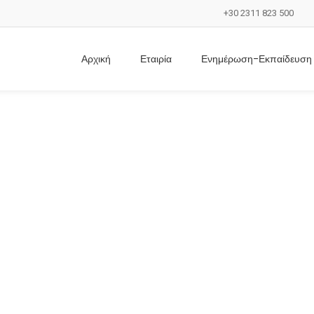
+30 2311 823 500
Αρχική
Εταιρία
Ενημέρωση-Εκπαίδευση
Συνεργασίες
Home
/
Συνεργασίες