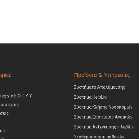
ρίες
Προϊόντα & Υπηρεσίες
Συστήματα Απολύμανσης
ς για Ε.Ο.Π.Υ.Υ.
Σύστημα HelpLivi
Ποιότητας
Σύστημα Κλήσης Νοσοκόμων
σεις
Σύστημα Εποπτείας Ανοϊκών
Σύστημα Ανίχνευσης Φλεβών
σης
Σταθεροποίηση ασθενών