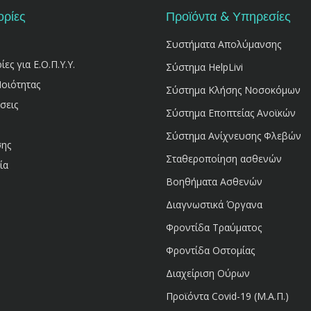
ρίες
Προϊόντα & Υπηρεσίες
Συστήματα Απολύμανσης
ς για Ε.Ο.Π.Υ.Υ.
Σύστημα HelpLivi
Ποιότητας
Σύστημα Κλήσης Νοσοκόμων
σεις
Σύστημα Εποπτείας Ανοϊκών
Σύστημα Ανίχνευσης Φλεβών
σης
Σταθεροποίηση ασθενών
ία
Βοηθήματα Ασθενών
Διαγνωστικά Όργανα
Φροντίδα Τραύματος
Φροντίδα Οστομίας
Διαχείριση Ούρων
Προϊόντα Covid-19 (Μ.Α.Π.)