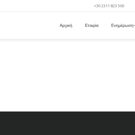
+30 2311 823 500
Αρχική
Εταιρία
Ενημέρωση-
Κλινική Διατροφή
Home
/
Κλινική Διατροφή