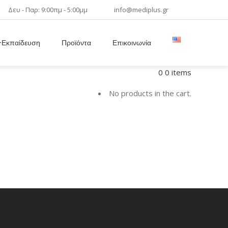
Δευ - Παρ: 9:00πμ - 5:00μμ
info@mediplus.gr
Εκπαίδευση
Προϊόντα
Επικοινωνία
0
0 items
No products in the cart.