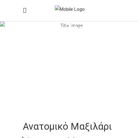
Ιατρικά Προϊόντα
Home
/
Ιατρικά Προϊόντα
/
Βοηθήματα Ασθενών
/
Ανατομικό Μαξιλάρι Ύπνου, με Memory
Foam, Aloe Vera & Gel
Ανατομικό Μαξιλάρι