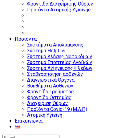
Φροντίδα Διαχείρισης Ούρων
Προϊόντα Ατομικής Υγιεινής
Προϊόντα
Συστήματα Απολύμανσης
Σύστημα HelpLivi
Σύστημα Κλήσης Νοσοκόμων
Σύστημα Εποπτείας Ανοϊκών
Σύστημα Ανίχνευσης Φλεβών
Σταθεροποίηση ασθενών
Διαγνωστικά Όργανα
Βοηθήματα Ασθενών
Φροντίδα Τραύματος
Φροντίδα Οστομίας
Διαχείριση Ούρων
Προϊόντα Covid-19 (Μ.Α.Π)
Ατομική Υγιεινή
Επικοινωνία