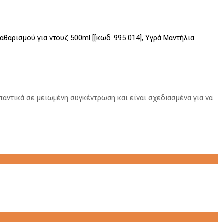
θαρισμού για ντουζ 500ml [[κωδ. 995 014], Υγρά Μαντήλια
παντικά σε μειωμένη συγκέντρωση και είναι σχεδιασμένα για να