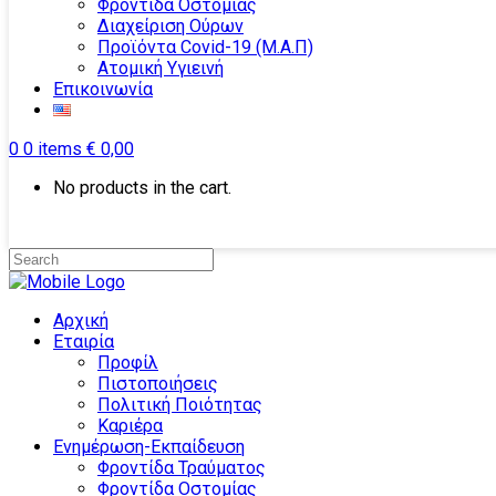
Φροντίδα Οστομίας
Διαχείριση Ούρων
Προϊόντα Covid-19 (Μ.Α.Π)
Ατομική Υγιεινή
Επικοινωνία
0
0 items
€
0,00
No products in the cart.
Αρχική
Εταιρία
Προφίλ
Πιστοποιήσεις
Πολιτική Ποιότητας
Καριέρα
Ενημέρωση-Εκπαίδευση
Φροντίδα Τραύματος
Φροντίδα Οστομίας