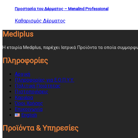
Προστασία του Δέρματος – Menalind Professional
Καθαρισμός Δέρματος
Mediplus
Η εταιρία Mediplus, παρέχει Ιατρικά Προϊόντα τα οποία συμμορ
Πληροφορίες
Αρχική
Πληροφορίες για Ε.Ο.Π.Υ.Υ.
Πολιτική Ποιότητας
Πιστοποιήσεις
Καριέρα
Όροι Χρήσης
Επικοινωνία
English
Προϊόντα & Υπηρεσίες