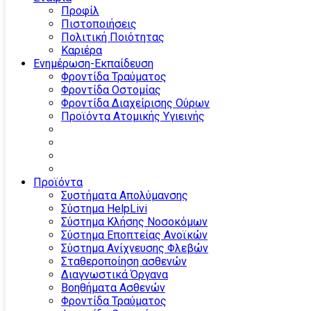
Προφίλ
Πιστοποιήσεις
Πολιτική Ποιότητας
Καριέρα
Ενημέρωση-Εκπαίδευση
Φροντίδα Τραύματος
Φροντίδα Οστομίας
Φροντίδα Διαχείρισης Ούρων
Προϊόντα Ατομικής Υγιεινής
Προϊόντα
Συστήματα Απολύμανσης
Σύστημα HelpLivi
Σύστημα Κλήσης Νοσοκόμων
Σύστημα Εποπτείας Ανοϊκών
Σύστημα Ανίχνευσης Φλεβών
Σταθεροποίηση ασθενών
Διαγνωστικά Όργανα
Βοηθήματα Ασθενών
Φροντίδα Τραύματος