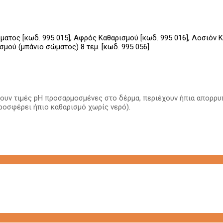
τος [κωδ. 995 015], Αφρός Καθαρισμού [κωδ. 995 016], Λοσιόν Κα
σμού (μπάνιο σώματος) 8 τεμ. [κωδ. 995 056]
έχουν τιμές pH προσαρμοσμένες στο δέρμα, περιέχουν ήπια απορρυ
ροσφέρει ήπιο καθαρισμό χωρίς νερό).