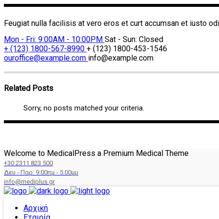
Feugiat nulla facilisis at vero eros et curt accumsan et iusto od
Mon - Fri: 9:00AM - 10:00PM
Sat - Sun: Closed
+ (123) 1800-567-8990
+ (123) 1800-453-1546
ouroffice@example.com
info@example.com
Related Posts
Sorry, no posts matched your criteria.
Welcome to MedicalPress a Premium Medical Theme
+30 2311 823 500
Δευ - Παρ: 9:00πμ - 5:00μμ
info@mediplus.gr
Αρχική
Εταιρία