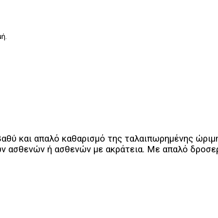
μή.
 βαθύ και απαλό καθαρισμό της ταλαιπωρημένης ώριμη
ων ασθενών ή ασθενών με ακράτεια. Με απαλό δροσ