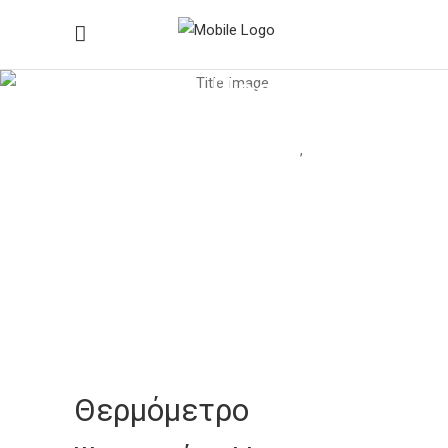
Ιατρικά Προϊόντα
Home
/
Ιατρικά Προϊόντα
/
,
Διαγνωστικά Όργανα
Ηλεκτρονικό Θερμόμετρο
/
Θερμόμετρο Ψηφιακό – Hartmann
Thermoval
Θερμόμετρο