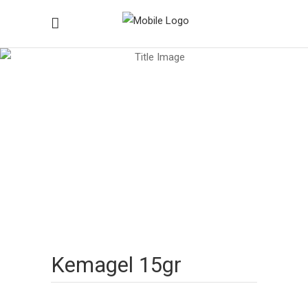
Ιατρικά Προϊόντα
Home
/
Ιατρικά Προϊόντα
/
Άμορφα Επιθέματα
/
Kemagel 15gr
Kemagel 15gr