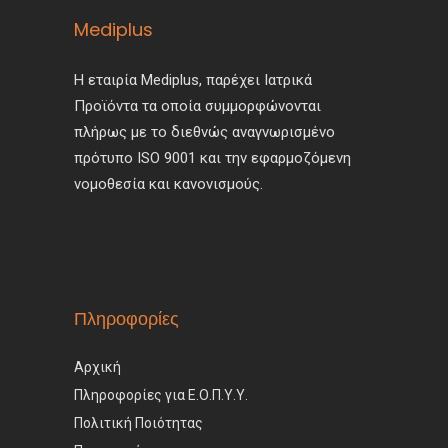
σελίδα
Mediplus
του
προϊόντος
Η εταιρία Mediplus, παρέχει Ιατρικά
Προϊόντα τα οποία συμμορφώνονται
πλήρως με το διεθνώς αναγνωρισμένο
πρότυπο ISO 9001 και την εφαρμοζόμενη
νομοθεσία και κανονισμούς.
Πληροφορίες
Αρχική
Πληροφορίες για Ε.Ο.Π.Υ.Υ.
Πολιτική Ποιότητας