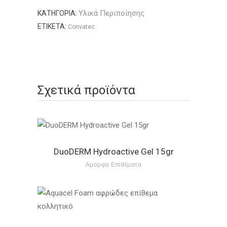
Υλικά Περιποίησης
ΚΑΤΗΓΟΡΊΑ:
ΕΤΙΚΈΤΑ:
Convatec
Σχετικά προϊόντα
DuoDERM Hydroactive Gel 15gr
Άμορφα Επιθέματα
Αυτό
το